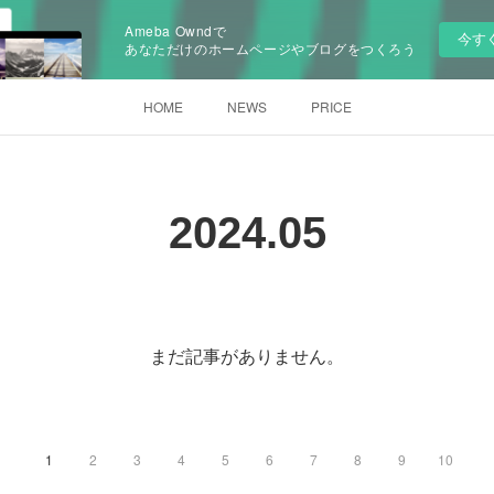
Ameba Owndで
今す
あなただけのホームページやブログをつくろう
HOME
NEWS
PRICE
2024
.
05
まだ記事がありません。
1
2
3
4
5
6
7
8
9
10