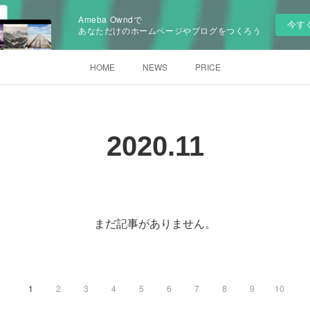
Ameba Owndで
今す
あなただけのホームページやブログをつくろう
HOME
NEWS
PRICE
2020
.
11
まだ記事がありません。
1
2
3
4
5
6
7
8
9
10