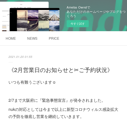
Ameba Owndで
あなただけのホームページやブログをつ
くろう
今すぐ試す
HOME
NEWS
PRICE
2021.01.20 01:55
《2月営業日のお知らせと✂︎ご予約状況》
いつも有難うございます☺︎
2/7まで大阪府に『緊急事態宣言』が発令されました。
nukの対応としては今まで以上に新型コロナウィルス感染拡大
の予防を徹底し営業を継続していきます。