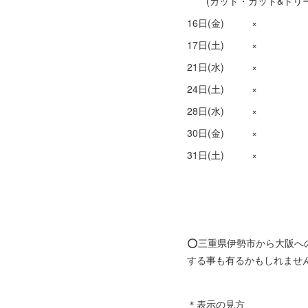
(カット・カット&トリー
16日(金) ×
17日(土) ×
21日(水) ×
24日(土) ×
28日(水) ×
30日(金) ×
31日(土) ×
⭕️三重県伊勢市から大阪
する事も有るかもしれませ
＊表示の見方