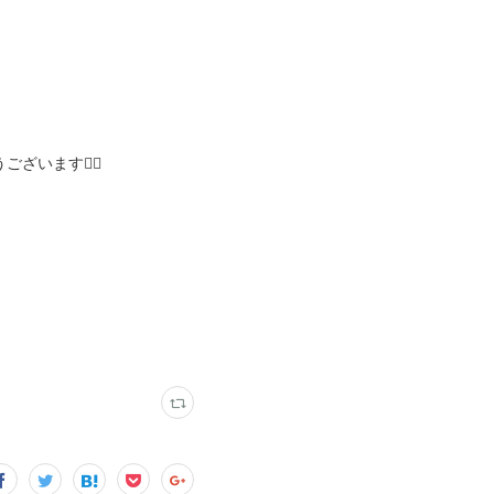
います🙇‍♂️