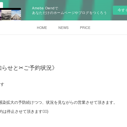
Ameba Owndで
今す
あなただけのホームページやブログをつくろう
HOME
NEWS
PRICE
知らせと✂︎ご予約状況》
ます
ス感染拡大の予防続けつつ、状況を見ながらの営業させて頂きます。
は停止させて頂きます🙇‍♂️)