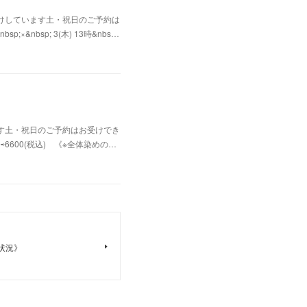
受けしています土・祝日のご予約は
p;×&nbsp; 3(木) 13時&nbs…
ます土・祝日のご予約はお受けでき
⇨6600(税込) 《※全体染めの…
状況》