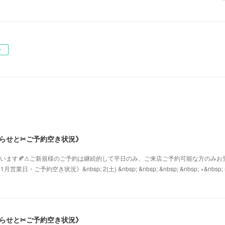
ー
知らせと✂︎ご予約空き状況》
ざいます🍂⚠︎ご新規様のご予約は継続的して平日のみ、ご来店ご予約可能な方のみ
日・ご予約空き状況》&nbsp; 2(土) &nbsp; &nbsp; &nbsp; &nbsp; ×&nbs
知らせと✂︎ご予約空き状況》